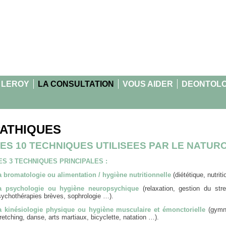
 LEROY
LA CONSULTATION
VOUS AIDER
DEONTOLO
PATHIQUES
ES 10 TECHNIQUES UTILISEES PAR LE NATUR
ES 3 TECHNIQUES PRINCIPALES :
a bromatologie ou alimentation / hygiène nutritionnelle
(diététique, nutrit
a psychologie ou hygiène neuropsychique
(relaxation, gestion du stres
sychothérapies brèves, sophrologie …).
a kinésiologie physique ou hygiène musculaire et émonctorielle
(gymn
retching, danse, arts martiaux, bicyclette, natation …).