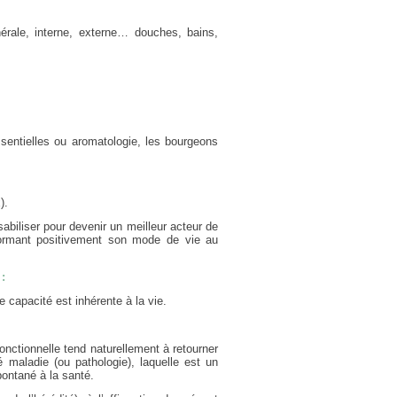
énérale, interne, externe… douches, bains,
ssentielles ou aromatologie, les bourgeons
).
biliser pour devenir un meilleur acteur de
éformant positivement son mode de vie au
:
e capacité est inhérente à la vie.
fonctionnelle tend naturellement à retourner
 maladie (ou pathologie), laquelle est un
pontané à la santé.