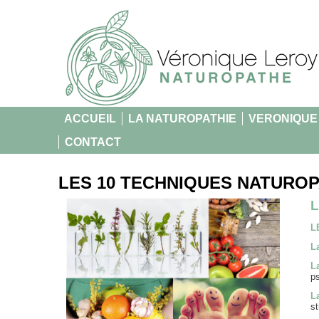
ACCUEIL
LA NATUROPATHIE
VERONIQUE
CONTACT
LES 10 TECHNIQUES NATURO
L
L
L
L
p
L
st