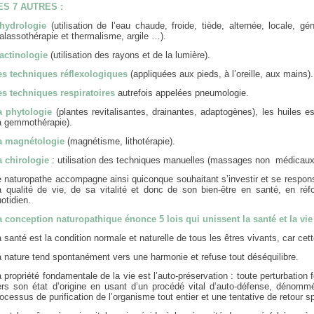
ES 7 AUTRES :
’hydrologie
(utilisation de l’eau chaude, froide, tiède, alternée, locale, g
alassothérapie et thermalisme, argile …).
’actinologie
(utilisation des rayons et de la lumière).
es techniques réflexologiques
(appliquées aux pieds, à l’oreille, aux mains).
es techniques respiratoires
autrefois appelées pneumologie.
a phytologie
(plantes revitalisantes, drainantes, adaptogènes), les huiles e
la gemmothérapie).
a magnétologie
(magnétisme, lithotérapie).
a chirologie
: utilisation des techniques manuelles (massages non médicaux
 naturopathe accompagne ainsi quiconque souhaitant s’investir et se responsa
a qualité de vie, de sa vitalité et donc de son bien-être en santé, en r
otidien.
a conception naturopathique énonce 5 lois qui unissent la santé et la vie
 santé est la condition normale et naturelle de tous les êtres vivants, car cett
a nature tend spontanément vers une harmonie et refuse tout déséquilibre.
 propriété fondamentale de la vie est l’auto-préservation : toute perturbation 
ers son état d’origine en usant d’un procédé vital d’auto-défense, dénommé
ocessus de purification de l’organisme tout entier et une tentative de retour s