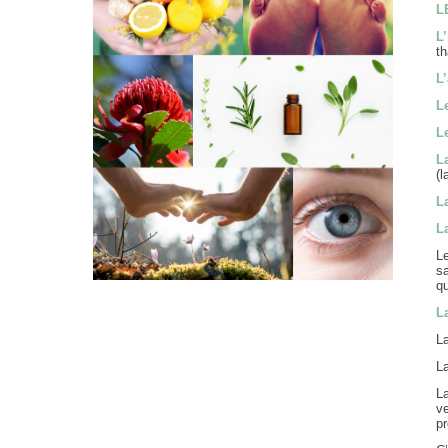
L
L
th
L
L
L
L
(
L
L
Le
s
qu
L
La
L
La
v
pr